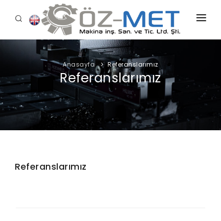
Anasayfa
Kurumsal
Anasayfa
Referanslarımız
Referanslarımız
Hizmetlerimiz
Makina Parkuru
Referanslarımız
Ürünlerimiz
Referanslarımız
İletişim
OZM 2+1 LONG